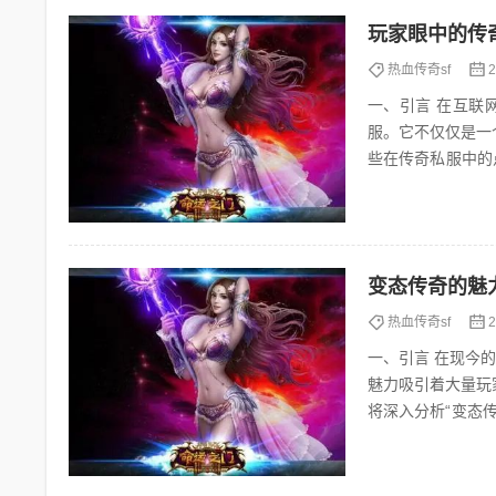
玩家眼中的传
热血传奇sf
2
一、引言 在互联网的浩瀚海洋中，有一片独特的领域始终令无数玩家心潮澎湃，那就是——传奇私
服。它不仅仅是一
些在传奇私服中的点点滴滴，
言，传奇私服不仅仅
变态传奇的魅
热血传奇sf
2
一、引言 在现今的互联网时代，网络游戏已成为许多人的休闲娱乐首选。其中，“变态传奇”以其独特的
魅力吸引着大量玩
将深入分析“变态
视角。 二、变态