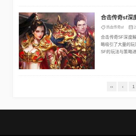
合击传奇sf
热血传奇sf
2
合击传奇SF深度解析：玩法与策略 一、引言 在众
略吸引了大量的玩
SF的玩法与策略进行深
传奇SF是一款以经典
‹‹
‹
1