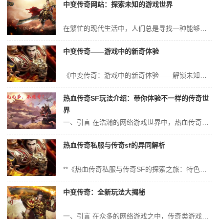
中变传奇网站：探索未知的游戏世界
在繁忙的现代生活中，人们总是寻找一种能够放松心情、释放压力的方式。其中，网络游戏以其独特的魅力吸引着亿万玩家。而中变传奇网站，便是众多游戏爱好者探索未知游戏世界的重要平台。本文将带您走进这个充满奇幻与挑战的世界，一同探索其中的奥秘。 一、中变传奇网站概述 中变传奇网站是一个集成了多种网络游戏的平台，它以其...
中变传奇——游戏中的新奇体验
《中变传奇：游戏中的新奇体验——解锁未知，体验不一样的冒险之旅》 一、引言 在现今的游戏市场中，一款能够给予玩家新奇体验的游戏，无疑能够脱颖而出，获得众多玩家的喜爱。《中变传奇》就是这样的一个游戏，它以其独特的中变系统、丰富的游戏内容、精致的画面设计和强大的社交互动等特点，为玩家带来前所未有的游戏体验。本...
热血传奇SF玩法介绍：带你体验不一样的传奇世
界
一、引言 在浩瀚的网络游戏世界中，热血传奇以其独特的魅力，吸引了无数玩家的目光。而热血传奇SF（私服）作为其独特玩法的一种延伸，为玩家带来了更丰富的游戏体验。本文将为大家详细介绍热血传奇SF的各种玩法，带您体验不一样的传奇世界。 二、热血传奇SF概述 热血传奇SF是指未经官方授权的、由个人或团队搭建的、...
热血传奇私服与传奇sf的异同解析
**《热血传奇私服与传奇SF的探索之旅：特色、差异及卓越之处》** 在游戏的世界里，热血传奇一直是一颗耀眼的明星，吸引着无数的玩家为其痴迷、为其战斗。而在众多的游戏版本中，热血传奇私服与传奇SF成为了许多玩家热议的话题。今天，就让我们一同深入探讨这两者的异同之处，感受它们各自的魅力与优势。 一、引言 当...
中变传奇：全新玩法大揭秘
一、引言 在众多的网络游戏之中，传奇类游戏凭借其独特的游戏设定和丰富的玩法，始终占据着不可忽视的地位。而“中变传奇”作为传奇系列的一种创新变体，不仅继承了传奇游戏的经典元素，更在游戏机制和玩法上做出了突破和升级。今天，就让我们一同揭开“中变传奇”全新玩法的神秘面纱，看看这款游戏究竟有何不同之处。 二、游戏...