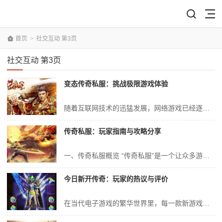
首页
>
社交互动 第3页
社交互动 第3页
变态传奇私服：挑战极限游戏体验
随着互联网技术的迅猛发展，网络游戏已经逐渐成为人们休闲娱乐的重要方式之一。其中，传奇类游戏以其独特的游戏设定和丰富的游戏内容，吸引了大量玩家的关注和喜爱。而变态传奇私服作为传奇游戏的一种特殊版本，以其独特的游戏机制和挑战极限的游戏体验，更是赢得了众多玩家的青睐。本文将从多个方面探讨变态传奇私服的特点和优势，带...
传奇私服：玩家指南与攻略分享
一、传奇私服概览 “传奇私服”是一个让众多游戏爱好者心驰神往的词语。在这里，我们可以与众多玩家一同追寻着游戏的快乐与梦想，它带给我们的不仅是简单的娱乐和冒险，更是一种团队合作、战斗冒险的精神和社交互动的体验。在这个独特的环境中，每个玩家都能找到属于自己的那份乐趣和荣耀。 二、私服玩法简介 传奇私服游戏玩...
今日新开传奇：玩家的热议与评价
在当代电子游戏的繁华世界里，每一款新游戏的发布总能激起一片波澜，引起玩家的热议和关注。而今日所提及的“新开传奇”游戏，无疑是近期游戏界的一颗耀眼新星，它以其独特的魅力，吸引了无数玩家的目光。本文将就“新开传奇”游戏展开讨论，从玩家的角度出发，深入分析其热议与评价。 一、新开传奇游戏概述 “新开传奇”是一款...