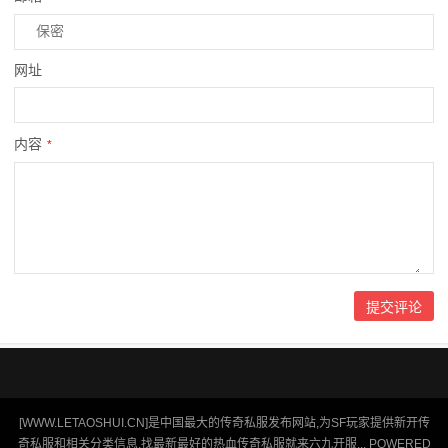
网址
内容
*
[WWW.LETAOSHUI.CN]是中国最大的传奇私服发布网站,为SF玩家提供新开传
奇私服和相关分类信息,找最新最好的热血传奇私服就来六九开服... POWERED