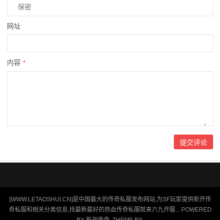
网址
内容
*
[WWW.LETAOSHUI.CN]是中国最大的传奇私服发布网站,为SF玩家提供新开传
奇私服和相关分类信息,找最新最好的热血传奇私服就来六九开服... POWERED