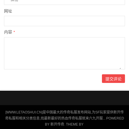
网址
内容
*
[WWW.LETAOSHUI.CN]是中国最大的传奇私服发布网站,为SF玩家提供新开传
奇私服和相关分类信息,找最新最好的热血传奇私服就来六九开服... POWERED
BY
新开传奇
. THEME BY