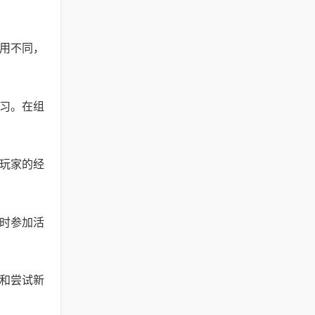
作用不同，
学习。在组
加玩家的经
及时参加活
习和尝试新